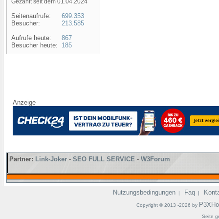
Gezählt seit dem 01.04.2024
Seitenaufrufe:
699.353
Besucher:
213.585
Aufrufe heute:
867
Besucher heute:
185
Anzeige
Partner:
Link-Joker
-
SEO FULL SERVICE
-
W3Forum
Nutzungsbedingungen
Faq
Kont
|
|
P3XHo
Copyright © 2013 -2026 by
Seite g