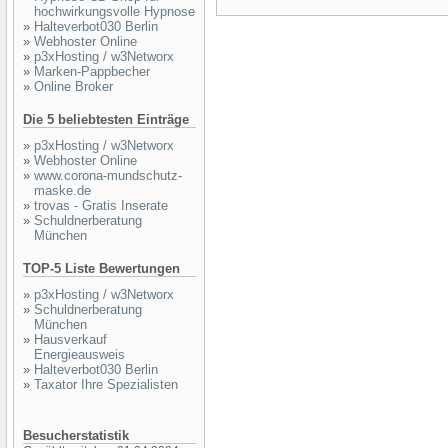
hochwirkungsvolle Hypnose
»
Halteverbot030 Berlin
»
Webhoster Online
»
p3xHosting / w3Networx
»
Marken-Pappbecher
»
Online Broker
Die 5 beliebtesten Einträge
»
p3xHosting / w3Networx
»
Webhoster Online
»
www.corona-mundschutz-
maske.de
»
trovas - Gratis Inserate
»
Schuldnerberatung
München
TOP-5 Liste Bewertungen
»
p3xHosting / w3Networx
»
Schuldnerberatung
München
»
Hausverkauf
Energieausweis
»
Halteverbot030 Berlin
»
Taxator Ihre Spezialisten
Besucherstatistik