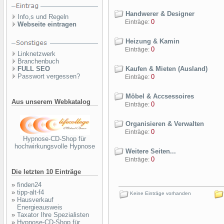
Handwerer & Designer
Info,s und Regeln
0
Einträge:
Webseite eintragen
Heizung & Kamin
0
Einträge:
Linknetzwerk
Branchenbuch
FULL SEO
Kaufen & Mieten (Ausland)
Passwort vergessen?
0
Einträge:
Möbel & Accsessoires
Aus unserem Webkatalog
0
Einträge:
Organisieren & Verwalten
0
Einträge:
Hypnose-CD-Shop für
hochwirkungsvolle Hypnose
Weitere Seiten...
0
Einträge:
Die letzten 10 Einträge
»
finden24
»
tipp-alt-f4
Keine Einträge vorhanden
»
Hausverkauf
Energieausweis
»
Taxator Ihre Spezialisten
»
Hypnose-CD-Shop für