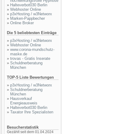
hochwirkungsvolle Hypnose
»
Halteverbot030 Berlin
»
Webhoster Online
»
p3xHosting / w3Networx
»
Marken-Pappbecher
»
Online Broker
Die 5 beliebtesten Einträge
»
p3xHosting / w3Networx
»
Webhoster Online
»
www.corona-mundschutz-
maske.de
»
trovas - Gratis Inserate
»
Schuldnerberatung
München
TOP-5 Liste Bewertungen
»
p3xHosting / w3Networx
»
Schuldnerberatung
München
»
Hausverkauf
Energieausweis
»
Halteverbot030 Berlin
»
Taxator Ihre Spezialisten
Besucherstatistik
Gezählt seit dem 01.04.2024